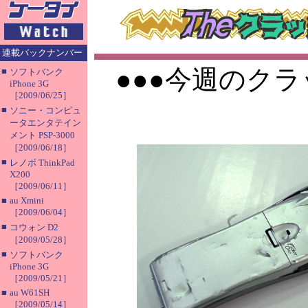
連載バックナンバー
●●●今週のクラ
■
ソフトバンク
iPhone 3G
［2009/06/25］
■
ソニー・コンピュ
ータエンタテイン
メント PSP-3000
［2009/06/18］
■
レノボ ThinkPad
X200
［2009/06/11］
■
au Xmini
［2009/06/04］
■
コウォン D2
［2009/05/28］
■
ソフトバンク
iPhone 3G
［2009/05/21］
■
au W61SH
［2009/05/14］