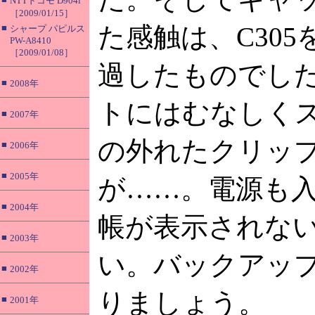
NTTドコモ D904i
［2009/01/15］
た感触は、C30
■
シャープ パピルス
PW-A8410
［2009/01/08］
過したものでし
■
2008年
トにはむなしく
■
2007年
の外れたクリッ
■
2006年
■
2005年
が……。電源も
■
2004年
帳が表示されな
■
2003年
い。バックアッ
■
2002年
りましょう。
■
2001年