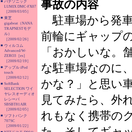
事故の内容
■
パナソニック
LUMIX DMC-FX07
［2009/03/05］
駐車場から発車
■
東芝
gigabeat（NANA
TRAPNESTモデ
前輪にギャップ
ル）
［2009/02/26］
■
ウィルコム
「おかしいな。
Advanced/W-
ZERO3［es］
［2009/02/19］
な駐車場なのに
■
アップル iPod
touch
［2009/02/12］
かな？」と思い
■
SoftBank
SELECTION ワイ
ヤレスオーディオ
見てみたら、外
レシーバ
SBSBT81AIR
［2009/02/05］
れもなく携帯の
■
ソフトバンク
707SC
［2009/01/22］
た。そしてギャ
■