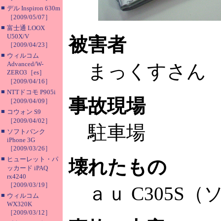
■
デル Inspiron 630m
［2009/05/07］
■
富士通 LOOX
U50X/V
被害者
［2009/04/23］
■
ウィルコム
Advanced/W-
まっくすさん
ZERO3［es］
［2009/04/16］
■
NTTドコモ P905i
事故現場
［2009/04/09］
■
コウォン S9
［2009/04/02］
駐車場
■
ソフトバンク
iPhone 3G
［2009/03/26］
■
ヒューレット・パ
壊れたもの
ッカード iPAQ
rx4240
［2009/03/19］
ａｕ C305S（
■
ウィルコム
WX320K
［2009/03/12］