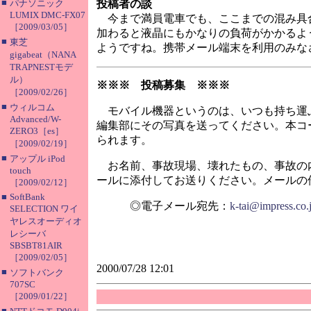
■
パナソニック
投稿者の談
LUMIX DMC-FX07
今まで満員電車でも、ここまでの混み具
［2009/03/05］
加わると液晶にもかなりの負荷がかかるよ
■
東芝
ようですね。携帯メール端末を利用のみな
gigabeat（NANA
TRAPNESTモデ
ル）
※※※ 投稿募集 ※※※
［2009/02/26］
■
ウィルコム
モバイル機器というのは、いつも持ち運
Advanced/W-
編集部にその写真を送ってください。本コ
ZERO3［es］
られます。
［2009/02/19］
■
アップル iPod
お名前、事故現場、壊れたもの、事故の
touch
ールに添付してお送りください。メールの件名
［2009/02/12］
■
SoftBank
◎電子メール宛先：
k-tai@impress.co.
SELECTION ワイ
ヤレスオーディオ
レシーバ
SBSBT81AIR
［2009/02/05］
2000/07/28 12:01
■
ソフトバンク
707SC
［2009/01/22］
■