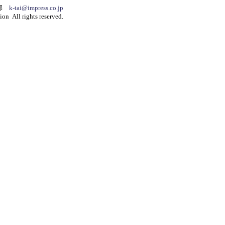
集部
k-tai@impress.co.jp
on All rights reserved.