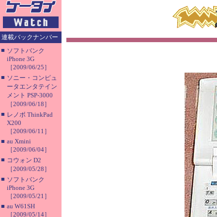
連載バックナンバー
■
ソフトバンク
iPhone 3G
［2009/06/25］
■
ソニー・コンピュ
ータエンタテイン
メント PSP-3000
［2009/06/18］
■
レノボ ThinkPad
X200
［2009/06/11］
■
au Xmini
［2009/06/04］
■
コウォン D2
［2009/05/28］
■
ソフトバンク
iPhone 3G
［2009/05/21］
■
au W61SH
［2009/05/14］