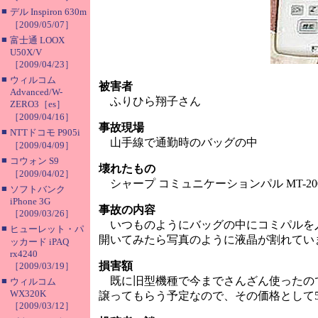
■
デル Inspiron 630m
［2009/05/07］
■
富士通 LOOX
U50X/V
［2009/04/23］
■
ウィルコム
被害者
Advanced/W-
ふりひら翔子さん
ZERO3［es］
［2009/04/16］
事故現場
■
NTTドコモ P905i
山手線で通勤時のバッグの中
［2009/04/09］
■
コウォン S9
壊れたもの
［2009/04/02］
シャープ コミュニケーションパル MT-20
■
ソフトバンク
iPhone 3G
事故の内容
［2009/03/26］
いつものようにバッグの中にコミパルを
■
ヒューレット・パ
開いてみたら写真のように液晶が割れてい
ッカード iPAQ
rx4240
損害額
［2009/03/19］
既に旧型機種で今までさんざん使ったの
■
ウィルコム
WX320K
譲ってもらう予定なので、その価格として5
［2009/03/12］