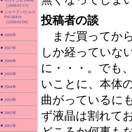
NTTドコモ D904i
［2009/01/15］
■
シャープ パピルス
投稿者の談
PW-A8410
［2009/01/08］
まだ買ってから
■
2008年
■
2007年
しか経っていな
■
2006年
に・・・。でも
■
2005年
いことに、本体
■
2004年
曲がっているに
■
2003年
ず液晶は割れて
■
2002年
■
2001年
どころか何事も