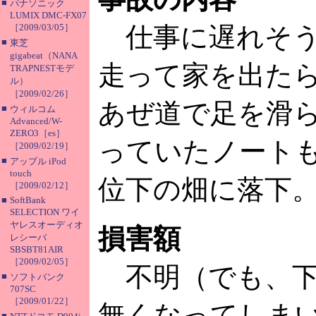
■
パナソニック
LUMIX DMC-FX07
［2009/03/05］
仕事に遅れそう
■
東芝
gigabeat（NANA
走って家を出た
TRAPNESTモデ
ル）
［2009/02/26］
あぜ道で足を滑
■
ウィルコム
Advanced/W-
ZERO3［es］
っていたノート
［2009/02/19］
■
アップル iPod
touch
位下の畑に落下
［2009/02/12］
■
SoftBank
SELECTION ワイ
ヤレスオーディオ
損害額
レシーバ
SBSBT81AIR
［2009/02/05］
不明（でも、下
■
ソフトバンク
707SC
［2009/01/22］
無くなってしま
■