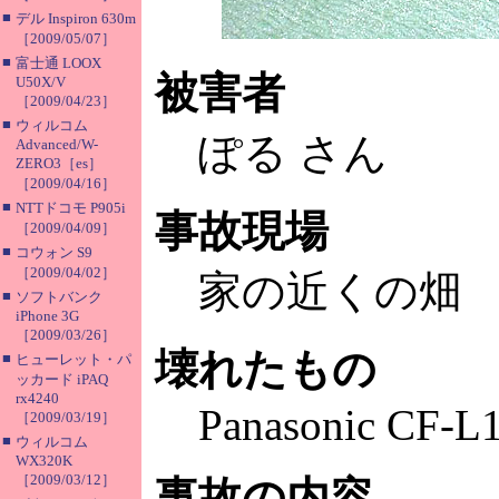
■
デル Inspiron 630m
［2009/05/07］
■
富士通 LOOX
被害者
U50X/V
［2009/04/23］
■
ウィルコム
ぽる さん
Advanced/W-
ZERO3［es］
［2009/04/16］
■
NTTドコモ P905i
事故現場
［2009/04/09］
■
コウォン S9
［2009/04/02］
家の近くの畑
■
ソフトバンク
iPhone 3G
［2009/03/26］
壊れたもの
■
ヒューレット・パ
ッカード iPAQ
rx4240
Panasonic CF
［2009/03/19］
■
ウィルコム
WX320K
［2009/03/12］
事故の内容