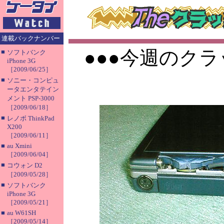
連載バックナンバー
●●●今週のクラ
■
ソフトバンク
iPhone 3G
［2009/06/25］
■
ソニー・コンピュ
ータエンタテイン
メント PSP-3000
［2009/06/18］
■
レノボ ThinkPad
X200
［2009/06/11］
■
au Xmini
［2009/06/04］
■
コウォン D2
［2009/05/28］
■
ソフトバンク
iPhone 3G
［2009/05/21］
■
au W61SH
［2009/05/14］