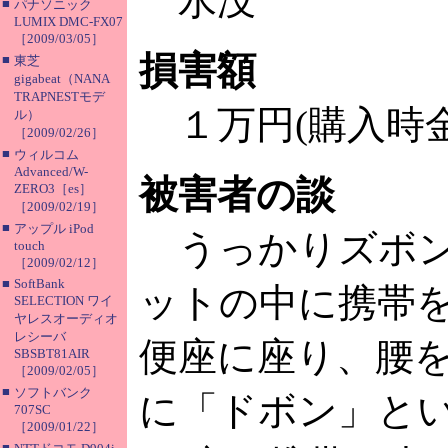
水没
■
パナソニック
LUMIX DMC-FX07
［2009/03/05］
損害額
■
東芝
gigabeat（NANA
TRAPNESTモデ
１万円(購入時金
ル）
［2009/02/26］
■
ウィルコム
Advanced/W-
被害者の談
ZERO3［es］
［2009/02/19］
■
アップル iPod
うっかりズボン
touch
［2009/02/12］
■
SoftBank
ットの中に携帯
SELECTION ワイ
ヤレスオーディオ
レシーバ
便座に座り、腰
SBSBT81AIR
［2009/02/05］
■
ソフトバンク
に「ドボン」と
707SC
［2009/01/22］
■