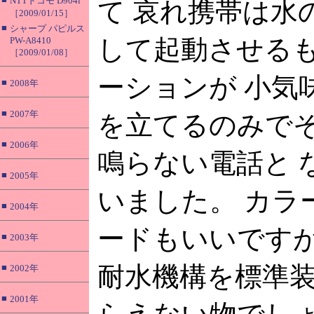
NTTドコモ D904i
て 哀れ携帯は水
［2009/01/15］
■
シャープ パピルス
して起動させる
PW-A8410
［2009/01/08］
ーションが 小気
■
2008年
■
2007年
を立てるのみで
■
2006年
鳴らない電話と 
■
2005年
いました。 カラ
■
2004年
ードもいいです
■
2003年
耐水機構を標準装
■
2002年
■
2001年