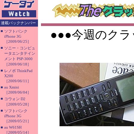
連載バックナンバー
●●●今週のクラ
■
ソフトバンク
iPhone 3G
［2009/06/25］
■
ソニー・コンピュ
ータエンタテイン
メント PSP-3000
［2009/06/18］
■
レノボ ThinkPad
X200
［2009/06/11］
■
au Xmini
［2009/06/04］
■
コウォン D2
［2009/05/28］
■
ソフトバンク
iPhone 3G
［2009/05/21］
■
au W61SH
［2009/05/14］