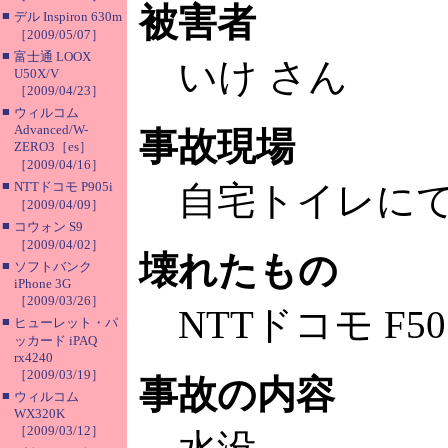
被害者
■
デル Inspiron 630m
［2009/05/07］
■
富士通 LOOX
いけ さん
U50X/V
［2009/04/23］
■
ウィルコム
Advanced/W-
事故現場
ZERO3［es］
［2009/04/16］
■
NTTドコモ P905i
自宅トイレに
［2009/04/09］
■
コウォン S9
［2009/04/02］
壊れたもの
■
ソフトバンク
iPhone 3G
［2009/03/26］
NTTドコモ F50
■
ヒューレット・パ
ッカード iPAQ
rx4240
［2009/03/19］
事故の内容
■
ウィルコム
WX320K
［2009/03/12］