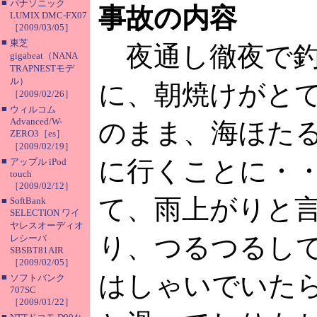
■
パナソニック
事故の内容
LUMIX DMC-FX07
［2009/03/05］
■
東芝
夜通し徹夜で釣
gigabeat（NANA
TRAPNESTモデ
ル）
に、朝焼けがと
［2009/02/26］
■
ウィルコム
Advanced/W-
のまま、海ほた
ZERO3［es］
［2009/02/19］
■
に行くことに・
アップル iPod
touch
［2009/02/12］
て、雨上がりと
■
SoftBank
SELECTION ワイ
ヤレスオーディオ
り、つるつるし
レシーバ
SBSBT81AIR
［2009/02/05］
はしゃいでいた
■
ソフトバンク
707SC
［2009/01/22］
■