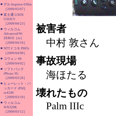
■
デル Inspiron 630m
［2009/05/07］
■
富士通 LOOX
U50X/V
［2009/04/23］
被害者
■
ウィルコム
Advanced/W-
ZERO3［es］
中村 敦さん
［2009/04/16］
■
NTTドコモ P905i
［2009/04/09］
事故現場
■
コウォン S9
［2009/04/02］
■
ソフトバンク
海ほたる
iPhone 3G
［2009/03/26］
■
ヒューレット・パ
ッカード iPAQ
壊れたもの
rx4240
［2009/03/19］
Palm IIIc
■
ウィルコム
WX320K
［2009/03/12］