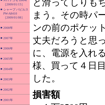
と滑ってしりも
NTTドコモ D904i
［2009/01/15］
■
シャープ パピルス
まう。その時パ
PW-A8410
［2009/01/08］
ンの前のポケッ
■
2008年
丈夫だろうと思
■
2007年
■
2006年
に、電源を入れ
■
2005年
様、買って４日
■
2004年
した。
■
2003年
■
2002年
損害額
■
2001年