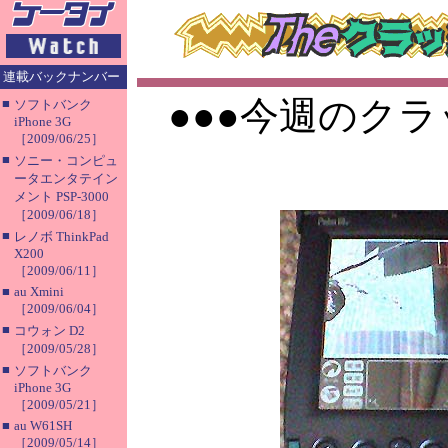
連載バックナンバー
●●●今週のクラ
■
ソフトバンク
iPhone 3G
［2009/06/25］
■
ソニー・コンピュ
ータエンタテイン
メント PSP-3000
［2009/06/18］
■
レノボ ThinkPad
X200
［2009/06/11］
■
au Xmini
［2009/06/04］
■
コウォン D2
［2009/05/28］
■
ソフトバンク
iPhone 3G
［2009/05/21］
■
au W61SH
［2009/05/14］