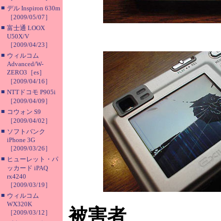
■
デル Inspiron 630m
［2009/05/07］
■
富士通 LOOX
U50X/V
［2009/04/23］
■
ウィルコム
Advanced/W-
ZERO3［es］
［2009/04/16］
■
NTTドコモ P905i
［2009/04/09］
■
コウォン S9
［2009/04/02］
■
ソフトバンク
iPhone 3G
［2009/03/26］
■
ヒューレット・パ
ッカード iPAQ
rx4240
［2009/03/19］
■
ウィルコム
WX320K
被害者
［2009/03/12］