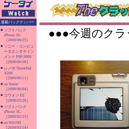
連載バックナンバー
●●●今週のクラ
■
ソフトバンク
iPhone 3G
［2009/06/25］
■
ソニー・コンピュ
ータエンタテイン
メント PSP-3000
［2009/06/18］
■
レノボ ThinkPad
X200
［2009/06/11］
■
au Xmini
［2009/06/04］
■
コウォン D2
［2009/05/28］
■
ソフトバンク
iPhone 3G
［2009/05/21］
■
au W61SH
［2009/05/14］