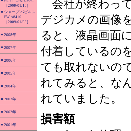
会社が終わって
NTTドコモ D904i
［2009/01/15］
■
シャープ パピルス
デジカメの画像
PW-A8410
［2009/01/08］
ると、液晶画面
■
2008年
付着しているの
■
2007年
■
2006年
ても取れないの
■
2005年
れてみると、な
■
2004年
れていました。
■
2003年
■
2002年
損害額
■
2001年