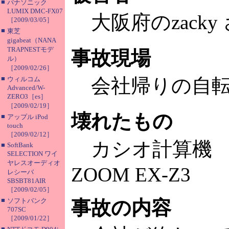
■
パナソニック
LUMIX DMC-FX07
大阪府のzacky
［2009/03/05］
■
東芝
gigabeat（NANA
TRAPNESTモデ
事故現場
ル）
［2009/02/26］
■
会社帰りの自転
ウィルコム
Advanced/W-
ZERO3［es］
［2009/02/19］
壊れたもの
■
アップル iPod
touch
［2009/02/12］
カシオ計算機 E
■
SoftBank
SELECTION ワイ
ヤレスオーディオ
ZOOM EX-Z3
レシーバ
SBSBT81AIR
［2009/02/05］
■
ソフトバンク
事故の内容
707SC
［2009/01/22］
■