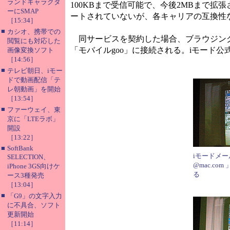
ランドキャラクタ
100KBまで受信可能で、今後2MBまで
ーにSMAP
ートされていないが、各キャリアの互換性
［15:34］
■
カシオ、携帯での
同サービスを契約した場合、ブラウジングも
閲覧にも対応した
「モバイルgoo」に接続される。iモード
画像変換ソフト
［14:56］
■
テレビ朝日、iモー
ドで動画配信「テ
レ朝動画」を開始
［13:54］
■
ファーウェイ、東
京に「LTEラボ」
開設
［13:22］
■
SoftBank
iモードメ
SELECTION、
@mac.co
iPhone 3GS向けケ
る
ース3種発売
［13:04］
■
「G9」の文字入力
に不具合、ソフト
更新開始
［11:14］