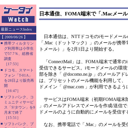
日本通信、FOMA端末で「.Macメ
最新ニュースIndex
日本通信は、NTTドコモのiモードメー
【 2009/06/26 】
「.Mac（ドットマック）」のメールが携帯電話
■
携帯フィルタリン
グ利用率は小学生
トメール）」を2月1日より開始する。
で57.7％、総務省
調査
「ConnectMail」は、FOMA端末で通
［17:53］
受信できるサービス。iモードメールの環
■
ドコモ、スマート
部を除き「 @docomo.ne.jp 」のメールア
フォン「T-01A」
は、プリセットのメール機能を利用して、「 doc
を28日より販売再
開
ドメイン「 @mac.com 」が利用できるよ
［16:47］
■
ソフトバンク、コ
サービスはFOMA端末（初期FOMA端末除
ミュニティサービ
」のメールアドレスでメールを作成/送信で
ス「S!タウン」を9
ドメールのように自動的にメールを受信す
月末で終了
［15:51］
■
ソフトバンク、ブ
なお、携帯電話で「.Mac」のメールを