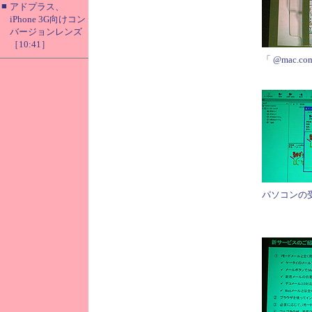
■
アドプラス、
iPhone 3G向けコン
バージョンレンズ
［10:41］
「 @mac.
パソコンの