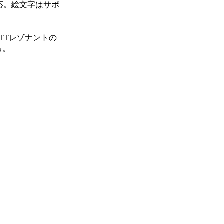
応。絵文字はサポ
TTレゾナントの
る。