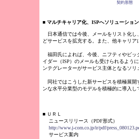
契約形態
■
マルチキャリア化、ISPへソリューショ
日本通信では今後、メールをリスト化し
どサービスを拡充する。また、他キャリア
福田氏によれば、今後、ニフティやビッ
イダー（ISP）のメールも受けられるよう
ンテグレーターがサービス主体となるソリ
同社ではこうした新サービスを積極展開
ンな水平分業型のモデルを積極的に導入し
■
ＵＲＬ
ニュースリリース（PDF形式）
http://www.j-com.co.jp/ir/pdf/press_080123.p
サービス案内