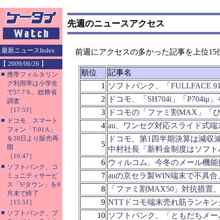
先週のニュースアクセス
最新ニュースIndex
前週にアクセスの多かった記事を上位15
【 2009/06/26 】
順位
記事名
■
携帯フィルタリン
グ利用率は小学生
1
ソフトバンク、「FULLFACE 9
で57.7％、総務省
2
ドコモ、「SH704i」「P704iμ
調査
［17:53］
3
ドコモの「ファミ割MAX」「
■
ドコモ、スマート
4
au、ワンセグ対応スライド式端末
フォン「T-01A」
を28日より販売再
ドコモ、第1四半期決算は減収
5
開
中村社長「新料金制度はソフト
［16:47］
6
ウィルコム、今冬のメール機能
■
ソフトバンク、コ
7
auの京セラ製WIN端末で不具
ミュニティサービ
ス「S!タウン」を9
8
「ファミ割MAX50」対抗措置
月末で終了
9
NTTドコモ端末売れ筋ランキング
［15:51］
■
ソフトバンク、ブ
10
ソフトバンク、「ともだちメー