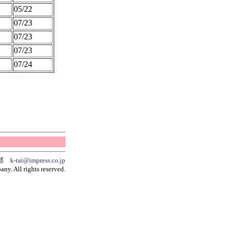
05/22
07/23
07/23
07/23
07/24
集部
k-tai@impress.co.jp
y. All rights reserved.