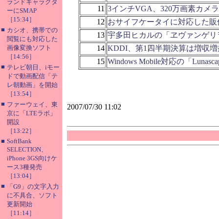
ランドキャラクタ
11
3インチVGA、320万画素カメ
ーにSMAP
［15:34］
12
おサイフケータイに対応した販
■
カシオ、携帯での
13
宇多田ヒカルの「ヱヴァンゲリ
閲覧にも対応した
画像変換ソフト
14
KDDI、第1四半期決算は増収増
［14:56］
15
Windows Mobile対応の「Luna
■
テレビ朝日、iモー
ドで動画配信「テ
レ朝動画」を開始
［13:54］
■
ファーウェイ、東
2007/07/30 11:02
京に「LTEラボ」
開設
［13:22］
■
SoftBank
SELECTION、
iPhone 3GS向けケ
ース3種発売
［13:04］
■
「G9」の文字入力
に不具合、ソフト
更新開始
［11:14］