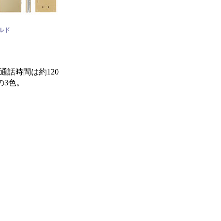
ルド
通話時間は約120
の3色。