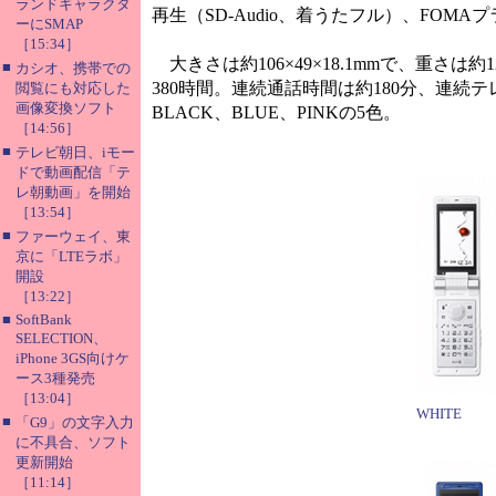
ランドキャラクタ
再生（SD-Audio、着うたフル）、FOMA
ーにSMAP
［15:34］
大きさは約106×49×18.1mmで、重さは
■
カシオ、携帯での
380時間。連続通話時間は約180分、連続テ
閲覧にも対応した
画像変換ソフト
BLACK、BLUE、PINKの5色。
［14:56］
■
テレビ朝日、iモー
ドで動画配信「テ
レ朝動画」を開始
［13:54］
■
ファーウェイ、東
京に「LTEラボ」
開設
［13:22］
■
SoftBank
SELECTION、
iPhone 3GS向けケ
ース3種発売
［13:04］
WHITE
■
「G9」の文字入力
に不具合、ソフト
更新開始
［11:14］