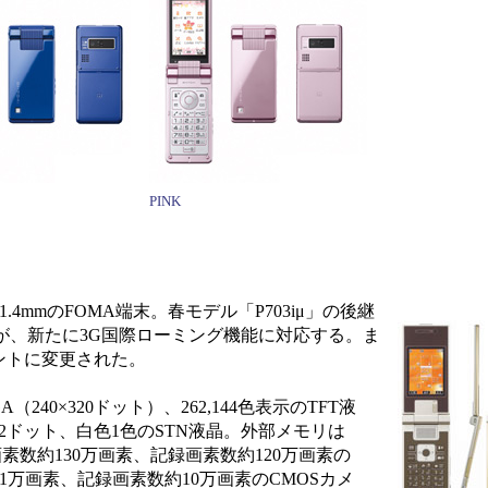
PINK
.4mmのFOMA端末。春モデル「P703iμ」の後継
が、新たに3G国際ローミング機能に対応する。ま
ントに変更された。
40×320ドット）、262,144色表示のTFT液
12ドット、白色1色のSTN液晶。外部メモリは
画素数約130万画素、記録画素数約120万画素の
1万画素、記録画素数約10万画素のCMOSカメ