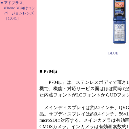
■
アドプラス、
iPhone 3G向けコン
バージョンレンズ
［10:41］
BLUE
■
P704iμ
「P704iμ」は、ステンレスボディで薄さ11
機で、機能・対応サービス面はほぼ同等だ
た内蔵フォントがLCフォントからUDフォ
メインディスプレイは約2.2インチ、QVGA（2
晶。サブディスプレイは約0.4インチ、56×
microSDに対応する。メインカメラは有効
CMOSカメラ。インカメラは有効画素数約1