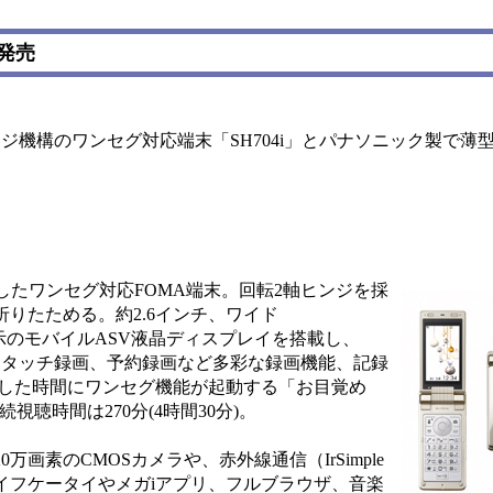
日発売
機構のワンセグ対応端末「SH704i」とパナソニック製で薄型の「
したワンセグ対応FOMA端末。回転2軸ヒンジを採
りたためる。約2.6インチ、ワイド
44色表示のモバイルASV液晶ディスプレイを搭載し、
やワンタッチ録画、予約録画など多彩な録画機能、記録
定した時間にワンセグ機能が起動する「お目覚め
聴時間は270分(4時間30分)。
画素のCMOSカメラや、赤外線通信（IrSimple
イフケータイやメガiアプリ、フルブラウザ、音楽