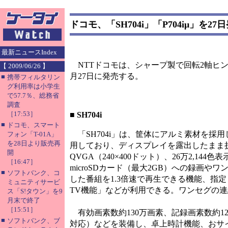
ドコモ、「SH704i」「P704iμ」を27
最新ニュースIndex
NTTドコモは、シャープ製で回転2軸ヒンジ
【 2009/06/26 】
月27日に発売する。
■
携帯フィルタリン
グ利用率は小学生
で57.7％、総務省
調査
［17:53］
■
SH704i
■
ドコモ、スマート
「SH704i」は、筐体にアルミ素材を採用
フォン「T-01A」
を28日より販売再
用しており、ディスプレイを露出したまま折
開
QVGA（240×400ドット）、26万2,1
［16:47］
microSDカード（最大2GB）への録画
■
ソフトバンク、コ
した番組を1.3倍速で再生できる機能、指
ミュニティサービ
TV機能」などが利用できる。ワンセグの連続視
ス「S!タウン」を9
月末で終了
［15:51］
有効画素数約130万画素、記録画素数約120万
■
ソフトバンク、ブ
対応）などを装備し、卓上時計機能、おサ