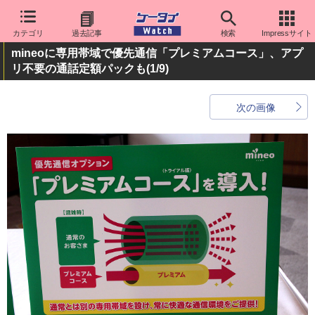
カテゴリ
過去記事
検索
Impressサイト
mineoに専用帯域で優先通信「プレミアムコース」、アプ
リ不要の通話定額パックも
(1/9)
次の画像