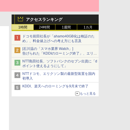
アクセスランキング
1時間
24時間
1週間
1カ月
ドコモ前田社長が「ahamo40GB化は検証のた
め」、料金値上げへの考え方にも言及
[石川温の「スマホ業界 Watch」]
告げられた「KDDIのローミング終了」、エリア
マップの落とし穴と楽天モバイルの課題
NTT島田社長、ソフトバンクのセブン出資に「d
ポイント使えるようにして」
NTTドコモ、エリクソン製の最新型装置を国内
初導入
KDDI、楽天へのローミングを9月末で終了
もっと見る