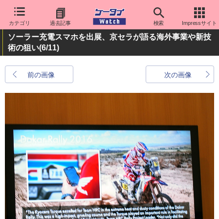
カテゴリ
過去記事
検索
Impressサイト
ソーラー充電スマホを出展、京セラが語る海外事業や新技
術の狙い
(6/11)
前の画像
次の画像