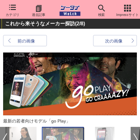
カテゴリ
過去記事
検索
Impressサイト
これから来そうなメーカー探訪
(2/8)
前の画像
次の画像
最新の若者向けモデル「go Play」