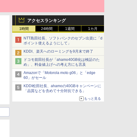
アクセスランキング
1時間
24時間
1週間
1カ月
NTT島田社長、ソフトバンクのセブン出資に「d
ポイント使えるようにして」
KDDI、楽天へのローミングを9月末で終了
ドコモ前田社長が「ahamo40GB化は検証のた
め」、料金値上げへの考え方にも言及
Amazonで「Motorola moto g06」と「edge
60」がセール
KDDI松田社長、ahamoの40GBキャンペーンに
「品質などを含めて十分対抗できる」
もっと見る