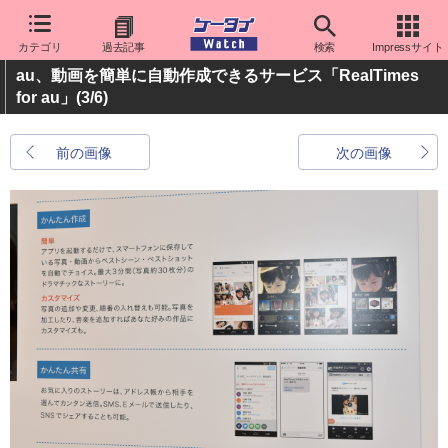
カテゴリ
過去記事
検索
Impressサイト
au、動画を簡単に自動作成できるサービス「RealTimes
for au」
(3/6)
前の画像
次の画像