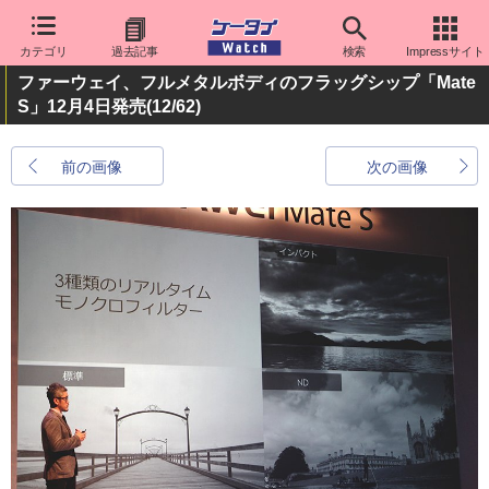
カテゴリ
過去記事
検索
Impressサイト
ファーウェイ、フルメタルボディのフラッグシップ「Mate
S」12月4日発売
(12/62)
前の画像
次の画像