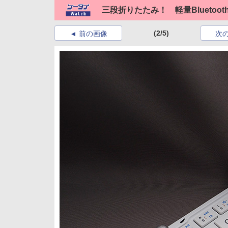
三段折りたたみ！ 軽量Bluetoo
(2/5)
前の画像
次