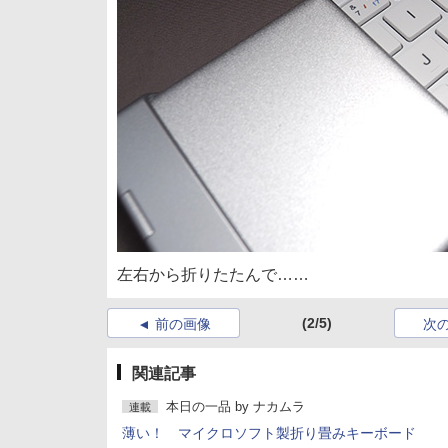
左右から折りたたんで……
(2/5)
前の画像
次
関連記事
本日の一品
by
ナカムラ
連載
薄い！ マイクロソフト製折り畳みキーボード