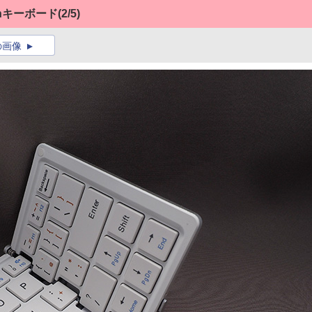
thキーボード
(2/5)
の画像