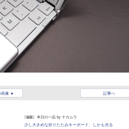
の画像
記事へ
本日の一品
by
ナカムラ
連載
少し大きめな折りたたみキーボード、しかも光る