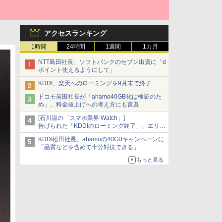
アクセスランキング
1時間
24時間
1週間
1カ月
NTT島田社長、ソフトバンクのセブン出資に「d
ポイント使えるようにして」
KDDI、楽天へのローミングを9月末で終了
ドコモ前田社長が「ahamo40GB化は検証のた
め」、料金値上げへの考え方にも言及
[石川温の「スマホ業界 Watch」]
告げられた「KDDIのローミング終了」、エリア
マップの落とし穴と楽天モバイルの課題
KDDI松田社長、ahamoの40GBキャンペーンに
「品質などを含めて十分対抗できる」
もっと見る