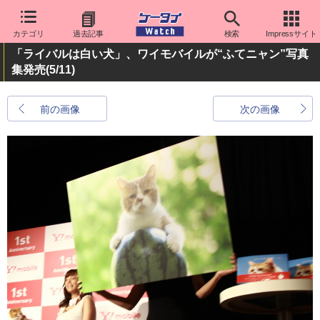
カテゴリ
過去記事
検索
Impressサイト
「ライバルは白い犬」、ワイモバイルが“ふてニャン”写真
集発売
(5/11)
前の画像
次の画像