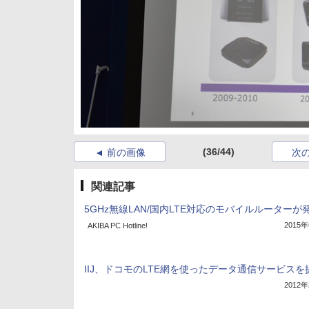
(36/44)
前の画像
次
関連記事
5GHz無線LAN/国内LTE対応のモバイルルーターが
2015
AKIBA PC Hotline!
IIJ、ドコモのLTE網を使ったデータ通信サービスを
2012