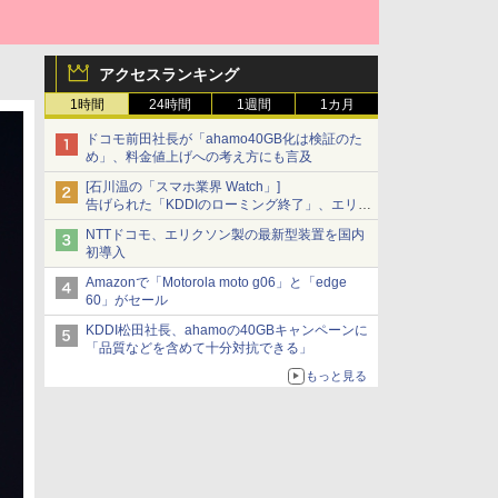
アクセスランキング
1時間
24時間
1週間
1カ月
ドコモ前田社長が「ahamo40GB化は検証のた
め」、料金値上げへの考え方にも言及
[石川温の「スマホ業界 Watch」]
告げられた「KDDIのローミング終了」、エリア
マップの落とし穴と楽天モバイルの課題
NTTドコモ、エリクソン製の最新型装置を国内
初導入
Amazonで「Motorola moto g06」と「edge
60」がセール
KDDI松田社長、ahamoの40GBキャンペーンに
「品質などを含めて十分対抗できる」
もっと見る