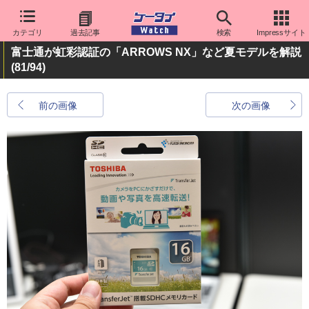
カテゴリ
過去記事
検索
Impressサイト
富士通が虹彩認証の「ARROWS NX」など夏モデルを解説
(81/94)
前の画像
次の画像