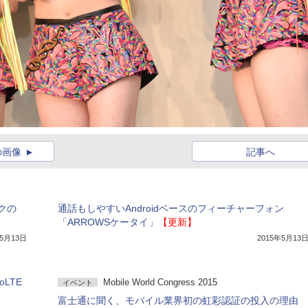
の画像
記事へ
クの
通話もしやすいAndroidベースのフィーチャーフォン
「ARROWSケータイ」
【更新】
年5月13日
2015年5月13
LTE
Mobile World Congress 2015
イベント
富士通に聞く、モバイル業界初の虹彩認証の投入の理由