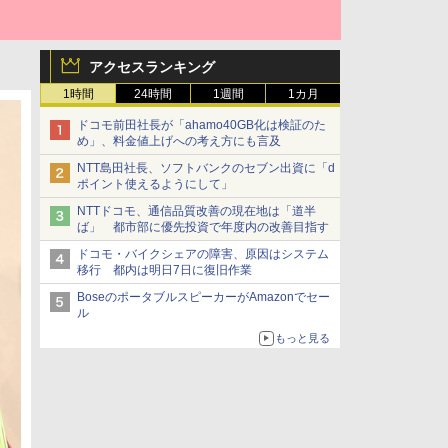
アクセスランキング
1時間
24時間
1週間
1カ月
ドコモ前田社長が「ahamo40GB化は検証のた
め」、料金値上げへの考え方にも言及
NTT島田社長、ソフトバンクのセブン出資に「d
ポイント使えるようにして」
NTTドコモ、通信品質改善の現在地は「道半
ば」 都市部に優先投資で年度内の改善目指す
ドコモ・バイクシェアの障害、原因はシステム
移行 都内は明日7日に復旧作業
BoseのポータブルスピーカーがAmazonでセー
ル
もっと見る