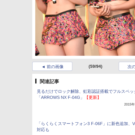
(59/94)
前の画像
次
関連記事
見るだけでロック解除、虹彩認証搭載でフルスペッ
「ARROWS NX F-04G」
【更新】
2015
「らくらくスマートフォン3 F-06F」に新色追加、Vo
対応も