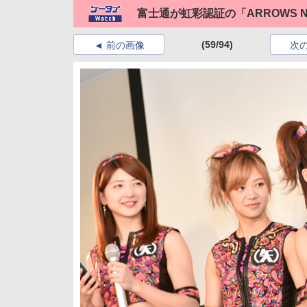
富士通が虹彩認証の「ARROWS 
(59/94)
前の画像
次