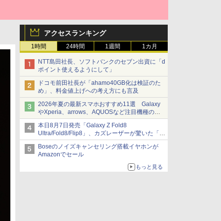
アクセスランキング
1時間
24時間
1週間
1カ月
NTT島田社長、ソフトバンクのセブン出資に「d
ポイント使えるようにして」
ドコモ前田社長が「ahamo40GB化は検証のた
め」、料金値上げへの考え方にも言及
2026年夏の最新スマホおすすめ11選 Galaxy
やXperia、arrows、AQUOSなど注目機種の特
徴は
本日8月7日発売「Galaxy Z Fold8
Ultra/Fold8/Flip8」、カズレーザーが驚いた「そ
ば屋のメニュー並みの薄さ」
Boseのノイズキャンセリング搭載イヤホンが
Amazonでセール
もっと見る