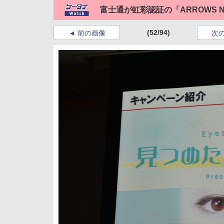
富士通が虹彩認証の「ARROWS 
(52/94)
前の画像
次