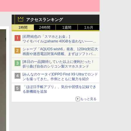
アクセスランキング
1時間
24時間
1週間
1カ月
[石野純也の「スマホとお金」]
ワイモバイルはahamo 40GBを追わない――単
身向け「超おトク割」の安さと1年限定の注意
シャープ「AQUOS wish6」発表、120Hz対応大
点
画面や迷惑電話対策AI搭載、まずはソフトバン
クの法人向け
[本日の一品]期待していた以上に便利だった！
折り曲げ自在のシリコン製スマホスタンド
[みんなのケータイ]OPPO Find X9 Ultraでロンド
ンを撮ってきた。作例とともに魅力を紹介
「ほぼ日手帳アプリ」、気分や習慣を記録でき
る新機能を追加
もっと見る