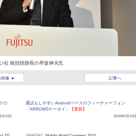
ジ社 統括技師長の早坂伸夫氏
の画像
記事へ
クの
通話もしやすいAndroidベースのフィーチャーフォン
「ARROWSケータイ」
【更新】
年5月13日
2015年5月13
LTE
Mobile World Congress 2015
イベント