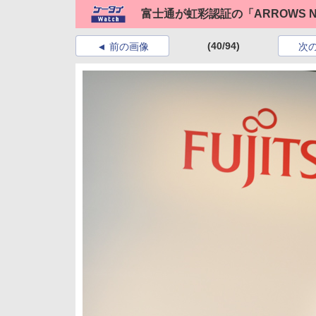
富士通が虹彩認証の「ARROWS 
(40/94)
前の画像
次