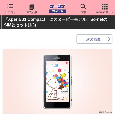
カテゴリ
過去記事
検索
Impressサイト
「Xperia J1 Compact」にスヌーピーモデル、So-netの
SIMとセット
(1/3)
次の画像