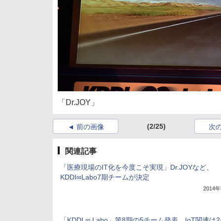
「Dr.JOY」
(2/25)
前の画像
次
関連記事
「医療現場のIT化を今度こそ実現」Dr.JOYなど、
KDDI∞Labo7期チームが決定
2014
「KDDI ∞ Labo」第8期の5チーム発表、IoT関連は