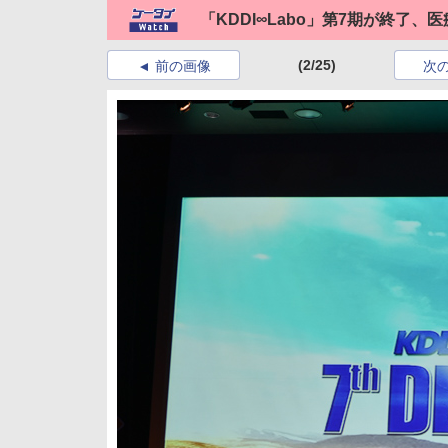
「KDDI∞Labo」第7期が終了、
(2/25)
前の画像
次