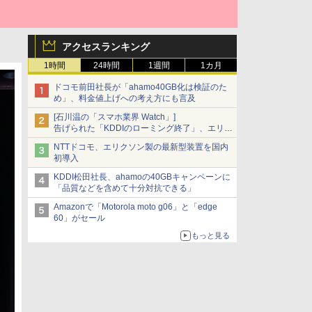
アクセスランキング
1時間
24時間
1週間
1カ月
ドコモ前田社長が「ahamo40GB化は検証のた
め」、料金値上げへの考え方にも言及
[石川温の「スマホ業界 Watch」]
告げられた「KDDIのローミング終了」、エリア
マップの落とし穴と楽天モバイルの課題
NTTドコモ、エリクソン製の最新型装置を国内
初導入
KDDI松田社長、ahamoの40GBキャンペーンに
「品質などを含めて十分対抗できる」
Amazonで「Motorola moto g06」と「edge
60」がセール
もっと見る