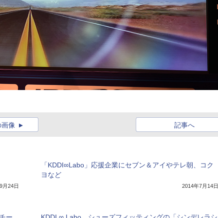
の画像
記事へ
「KDDI∞Labo」応援企業にセブン＆アイやテレ朝、コク
ヨなど
年9月24日
2014年7月14
2チー
KDDI ∞ Labo、シューズフィッティングの「シンデレラシ