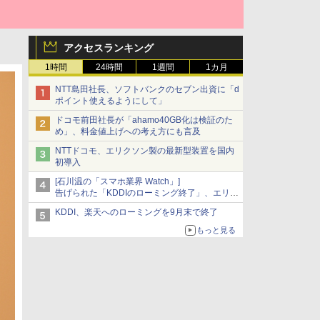
アクセスランキング
1時間
24時間
1週間
1カ月
NTT島田社長、ソフトバンクのセブン出資に「d
ポイント使えるようにして」
ドコモ前田社長が「ahamo40GB化は検証のた
め」、料金値上げへの考え方にも言及
NTTドコモ、エリクソン製の最新型装置を国内
初導入
[石川温の「スマホ業界 Watch」]
告げられた「KDDIのローミング終了」、エリア
マップの落とし穴と楽天モバイルの課題
KDDI、楽天へのローミングを9月末で終了
もっと見る