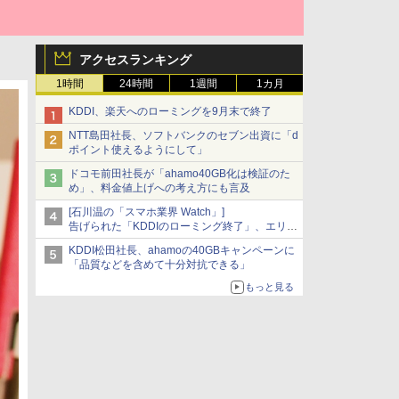
アクセスランキング
1時間
24時間
1週間
1カ月
KDDI、楽天へのローミングを9月末で終了
NTT島田社長、ソフトバンクのセブン出資に「d
ポイント使えるようにして」
ドコモ前田社長が「ahamo40GB化は検証のた
め」、料金値上げへの考え方にも言及
[石川温の「スマホ業界 Watch」]
告げられた「KDDIのローミング終了」、エリア
マップの落とし穴と楽天モバイルの課題
KDDI松田社長、ahamoの40GBキャンペーンに
「品質などを含めて十分対抗できる」
もっと見る