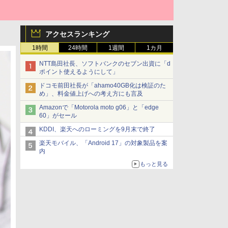
アクセスランキング
1時間
24時間
1週間
1カ月
NTT島田社長、ソフトバンクのセブン出資に「d
ポイント使えるようにして」
ドコモ前田社長が「ahamo40GB化は検証のた
め」、料金値上げへの考え方にも言及
Amazonで「Motorola moto g06」と「edge
60」がセール
KDDI、楽天へのローミングを9月末で終了
楽天モバイル、「Android 17」の対象製品を案
内
もっと見る