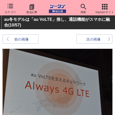
カテゴリ
過去記事
検索
Impressサイト
au冬モデルは「au VoLTE」推し、通話機能がスマホに融
合
(10/57)
前の画像
次の画像