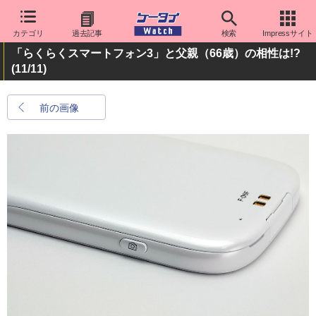
カテゴリ
過去記事
検索
Impressサイト
「らくらくスマートフォン3」と父親（66歳）の相性は!?
(11/11)
前の画像