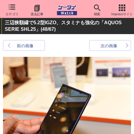
カテゴリ
過去記事
検索
Impressサイト
三辺狭額縁で5.2型IGZO、スタミナも強化の「AQUOS
SERIE SHL25」
(48/67)
前の画像
次の画像