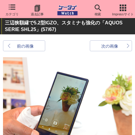
カテゴリ
過去記事
検索
Impressサイト
三辺狭額縁で5.2型IGZO、スタミナも強化の「AQUOS
SERIE SHL25」
(57/67)
前の画像
次の画像