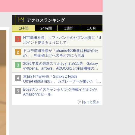
アクセスランキング
1時間
24時間
1週間
1カ月
NTT島田社長、ソフトバンクのセブン出資に「d
ポイント使えるようにして」
ドコモ前田社長が「ahamo40GB化は検証のた
め」、料金値上げへの考え方にも言及
2026年夏の最新スマホおすすめ11選 Galaxy
やXperia、arrows、AQUOSなど注目機種の特
徴は
本日8月7日発売「Galaxy Z Fold8
Ultra/Fold8/Flip8」、カズレーザーが驚いた「そ
ば屋のメニュー並みの薄さ」
Boseのノイズキャンセリング搭載イヤホンが
Amazonでセール
もっと見る