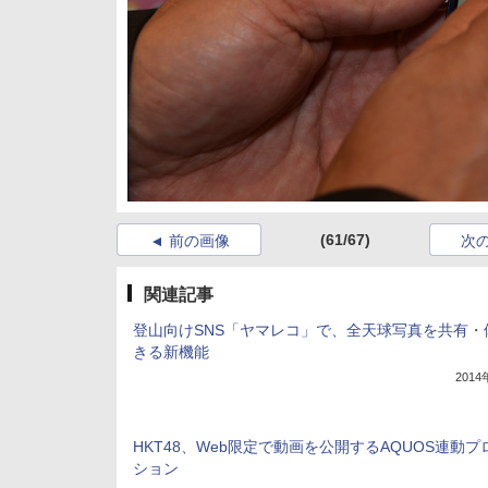
(61/67)
前の画像
次
関連記事
登山向けSNS「ヤマレコ」で、全天球写真を共有・
きる新機能
201
HKT48、Web限定で動画を公開するAQUOS連動プ
ション