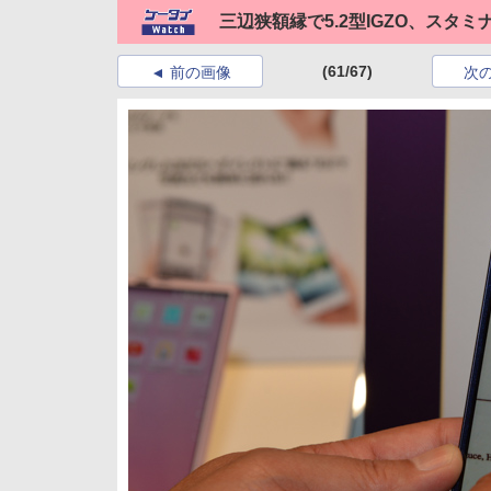
三辺狭額縁で5.2型IGZO、スタミナも
(61/67)
前の画像
次