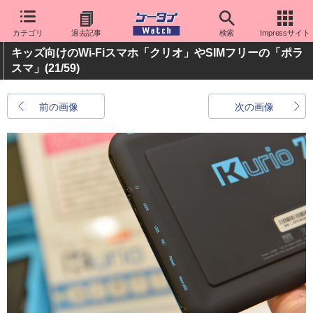
カテゴリ
過去記事
検索
Impressサイト
キッズ向けのWi-Fiスマホ「クリオ」やSIMフリーの「ポラ
スマ」
(21/59)
前の画像
次の画像