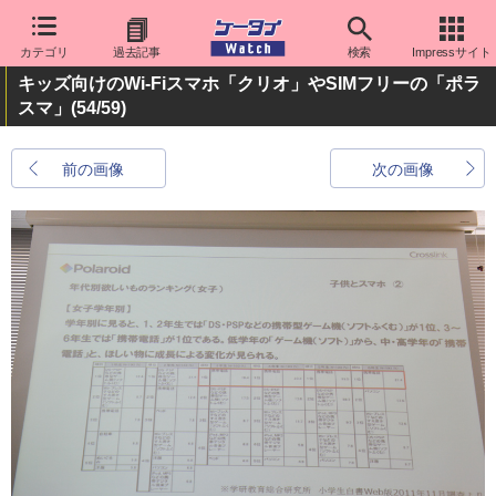
カテゴリ
過去記事
検索
Impressサイト
キッズ向けのWi-Fiスマホ「クリオ」やSIMフリーの「ポラ
スマ」
(54/59)
前の画像
次の画像