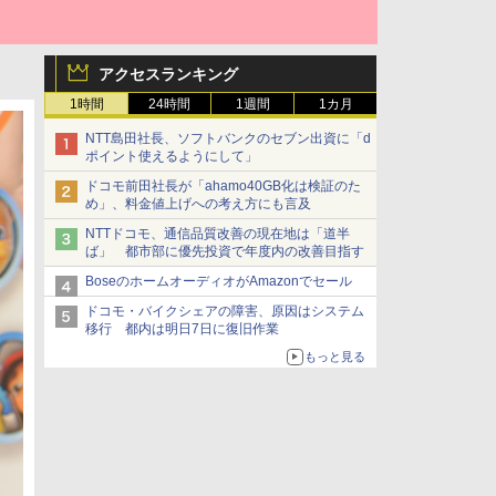
アクセスランキング
1時間
24時間
1週間
1カ月
NTT島田社長、ソフトバンクのセブン出資に「d
ポイント使えるようにして」
ドコモ前田社長が「ahamo40GB化は検証のた
め」、料金値上げへの考え方にも言及
NTTドコモ、通信品質改善の現在地は「道半
ば」 都市部に優先投資で年度内の改善目指す
BoseのホームオーディオがAmazonでセール
ドコモ・バイクシェアの障害、原因はシステム
移行 都内は明日7日に復旧作業
もっと見る