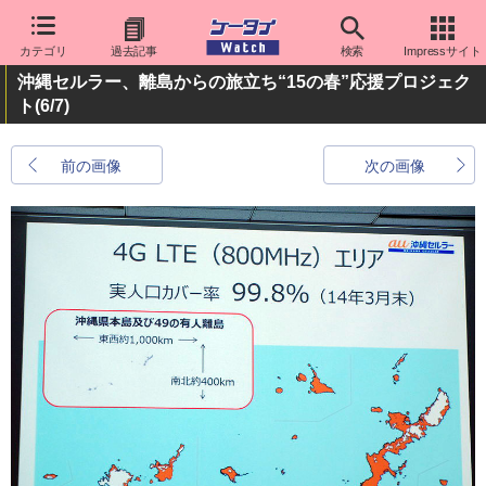
カテゴリ
過去記事
検索
Impressサイト
沖縄セルラー、離島からの旅立ち“15の春”応援プロジェク
ト
(6/7)
前の画像
次の画像