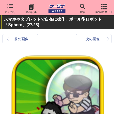
カテゴリ
過去記事
検索
Impressサイト
スマホやタブレットで自在に操作、ボール型ロボット
「Sphero」
(27/28)
前の画像
次の画像