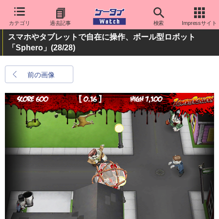
カテゴリ
過去記事
検索
Impressサイト
スマホやタブレットで自在に操作、ボール型ロボット
「Sphero」
(28/28)
前の画像