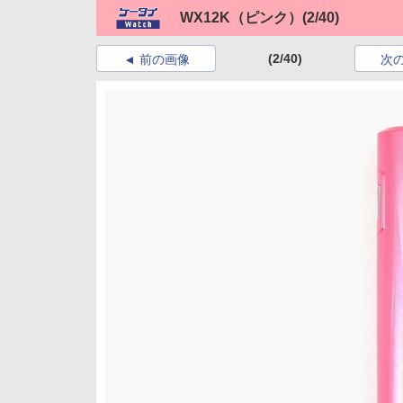
WX12K（ピンク）
(2/40)
(2/40)
前の画像
次