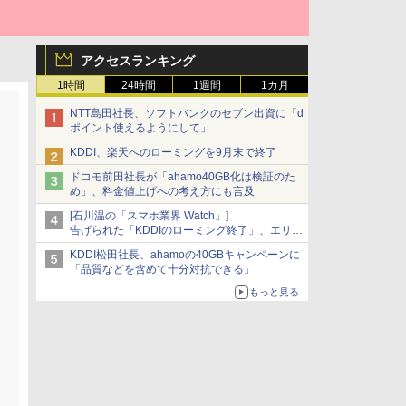
アクセスランキング
1時間
24時間
1週間
1カ月
NTT島田社長、ソフトバンクのセブン出資に「d
ポイント使えるようにして」
KDDI、楽天へのローミングを9月末で終了
ドコモ前田社長が「ahamo40GB化は検証のた
め」、料金値上げへの考え方にも言及
[石川温の「スマホ業界 Watch」]
告げられた「KDDIのローミング終了」、エリア
マップの落とし穴と楽天モバイルの課題
KDDI松田社長、ahamoの40GBキャンペーンに
「品質などを含めて十分対抗できる」
もっと見る