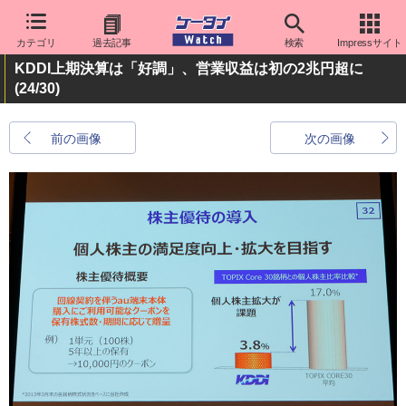
カテゴリ
過去記事
検索
Impressサイト
KDDI上期決算は「好調」、営業収益は初の2兆円超に
(24/30)
前の画像
次の画像