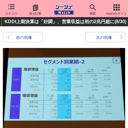
カテゴリ
過去記事
検索
Impressサイト
KDDI上期決算は「好調」、営業収益は初の2兆円超に
(8/30)
前の画像
次の画像