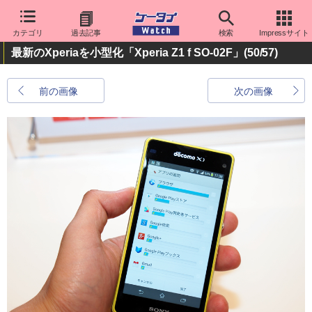
カテゴリ
過去記事
検索
Impressサイト
最新のXperiaを小型化「Xperia Z1 f SO-02F」
(50/57)
前の画像
次の画像