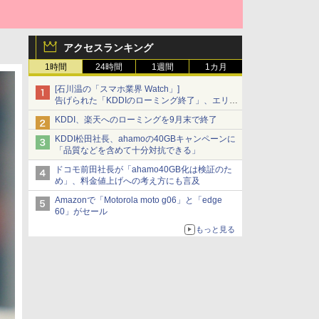
アクセスランキング
1時間
24時間
1週間
1カ月
[石川温の「スマホ業界 Watch」]
告げられた「KDDIのローミング終了」、エリア
マップの落とし穴と楽天モバイルの課題
KDDI、楽天へのローミングを9月末で終了
KDDI松田社長、ahamoの40GBキャンペーンに
「品質などを含めて十分対抗できる」
ドコモ前田社長が「ahamo40GB化は検証のた
め」、料金値上げへの考え方にも言及
Amazonで「Motorola moto g06」と「edge
60」がセール
もっと見る