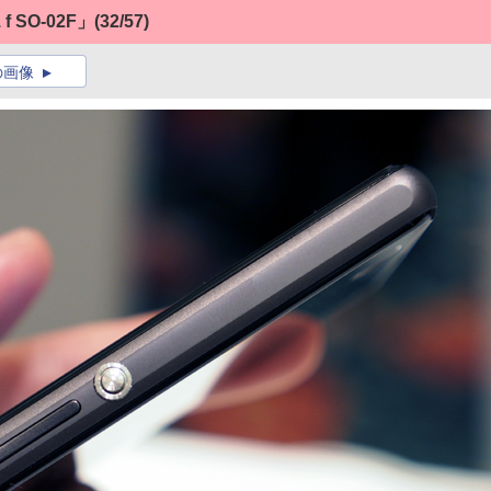
f SO-02F」
(32/57)
の画像