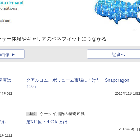
ーザー体験やキャリアのベネフィットにつながる
の画像
記事へ
信速度は
クアルコム、ボリューム市場に向けた「Snapdragon
410」
4年4月8日
2013年12月10
ケータイ用語の基礎知識
連載
アルコ
第611回：4K2K とは
2013年5月1
年1月11日