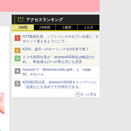
アクセスランキング
1時間
24時間
1週間
1カ月
NTT島田社長、ソフトバンクのセブン出資に「d
ポイント使えるようにして」
KDDI、楽天へのローミングを9月末で終了
ドコモ前田社長が「ahamo40GB化は検証のた
め」、料金値上げへの考え方にも言及
Amazonで「Motorola moto g06」と「edge
60」がセール
KDDI松田社長、ahamoの40GBキャンペーンに
「品質などを含めて十分対抗できる」
もっと見る