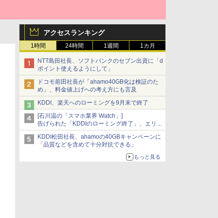
アクセスランキング
1時間
24時間
1週間
1カ月
NTT島田社長、ソフトバンクのセブン出資に「d
ポイント使えるようにして」
ドコモ前田社長が「ahamo40GB化は検証のた
め」、料金値上げへの考え方にも言及
KDDI、楽天へのローミングを9月末で終了
[石川温の「スマホ業界 Watch」]
告げられた「KDDIのローミング終了」、エリア
マップの落とし穴と楽天モバイルの課題
KDDI松田社長、ahamoの40GBキャンペーンに
「品質などを含めて十分対抗できる」
もっと見る