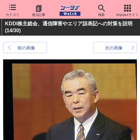
カテゴリ
過去記事
検索
Impressサイト
KDDI株主総会、通信障害やエリア誤表記への対策を説明
(14/30)
前の画像
次の画像