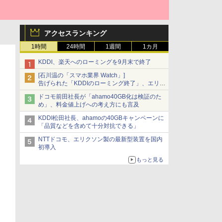
アクセスランキング
1時間
24時間
1週間
1カ月
KDDI、楽天へのローミングを9月末で終了
[石川温の「スマホ業界 Watch」]
告げられた「KDDIのローミング終了」、エリア
マップの落とし穴と楽天モバイルの課題
ドコモ前田社長が「ahamo40GB化は検証のた
め」、料金値上げへの考え方にも言及
KDDI松田社長、ahamoの40GBキャンペーンに
「品質などを含めて十分対抗できる」
NTTドコモ、エリクソン製の最新型装置を国内
初導入
もっと見る