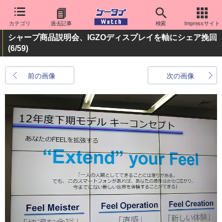
カテゴリ
過去記事
検索
Impressサイト
シャープ商品説明会、IGZOディスプレイを軸にシェア挽回
(6/59)
前の画像
次の画像