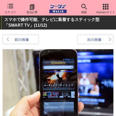
カテゴリ
過去記事
検索
Impressサイト
スマホで操作可能、テレビに装着するスティック型
「SMART TV」
(11/12)
前の画像
次の画像